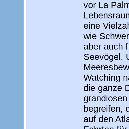
vor La Palm
Lebensraum
eine Vielza
wie Schwerf
aber auch f
Seevögel. 
Meeresbew
Watching n
die ganze 
grandiosen 
begreifen,
auf den Atl