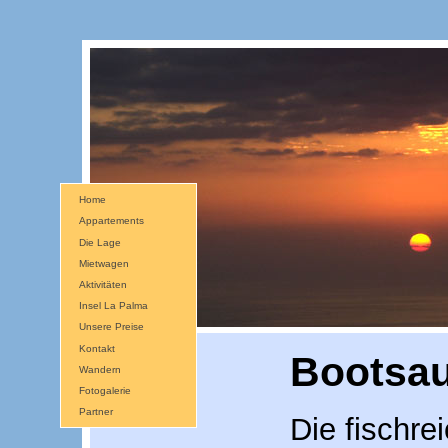
Home
Appartements
Die Lage
Mietwagen
Aktivitäten
Insel La Palma
Unsere Preise
Kontakt
Bootsau
Wandern
Fotogalerie
Partner
Die fischr