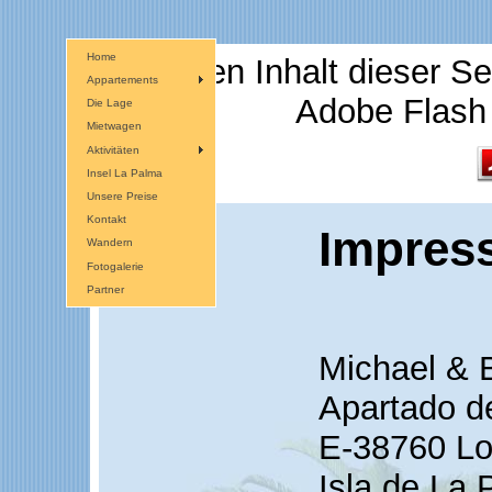
Home
Für den Inhalt dieser Se
Appartements
Adobe Flash 
Die Lage
Mietwagen
Aktivitäten
Insel La Palma
Unsere Preise
Kontakt
Impres
Wandern
Fotogalerie
Partner
Michael & B
Apartado d
E-38760 Lo
Isla de La